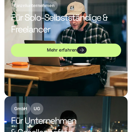
Einzelunternehmen
Für Solo-Selbstständige &
Freelancer
Mehr erfahren
GmbH
UG
Für Unternehmen