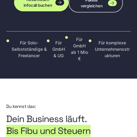
Pakete
Infocall buchen
vergleichen
Für
Für Solo-
Für
Für komplexe
GmbH
Selbstständige &
GmbH
Unternehmensstr
ab 1 Mio
Freelancer
& UG
ukturen
€
Du kennst das:
Dein Business läuft.
Bis Fibu und Steuern